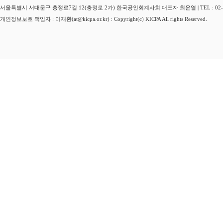
서울특별시 서대문구 충정로7길 12(충정로 2가) 한국공인회계사회 대표자 최운열 | TEL : 02-3149-
개인정보보호 책임자 : 이재환(at@kicpa.or.kr) : Copyright(c) KICPA All rights Reserved.