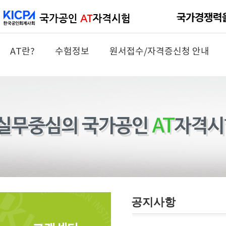
AT란?
수험정보
원서접수/자격증신청 안내
공지사항