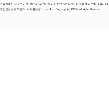
서울특별시 서대문구 충정로7길 12(충정로 2가) 한국공인회계사회 대표자 최운열 | TEL : 02-3149-
개인정보보호 책임자 : 이재환(at@kicpa.or.kr) : Copyright(c) KICPA All rights Reserved.