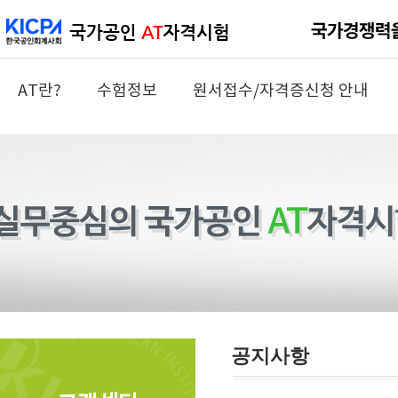
AT란?
수험정보
원서접수/자격증신청 안내
공지사항