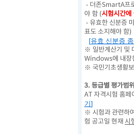
- 더존SmartA
야 함 (
시험시간에 
- 유효한 신분증 
표도 소지해야 함)
[
유효 신분증 
※ 일반계산기 및
Windows에 내
※ 국민기초생활보
3. 등급별 평가범
AT 자격시험 홈페
기
]
※ 시험과 관련하
험 공고일 현재
시