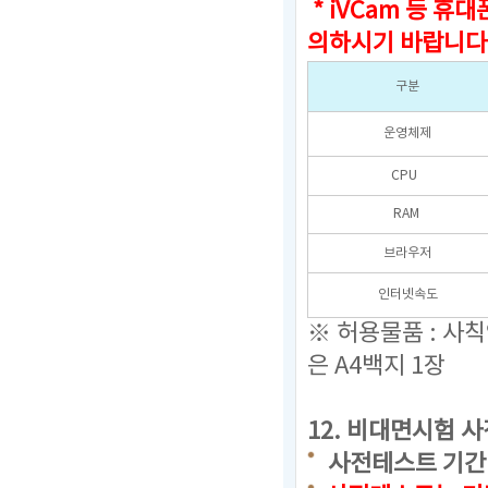
* iVCam 등 
의하시기 바랍니다
구분
운영체제
CPU
RAM
브라우저
인터넷속도
※ 허용물품 : 사
은 A4백지 1장
12.
비대면시험 사
사전테스트 기간 : 20