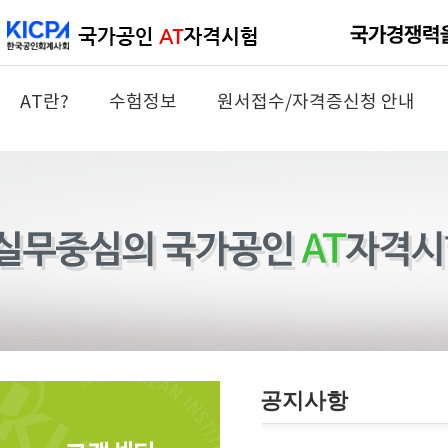
AT란?
수험정보
원서접수/자격증신청 안내
공지사항