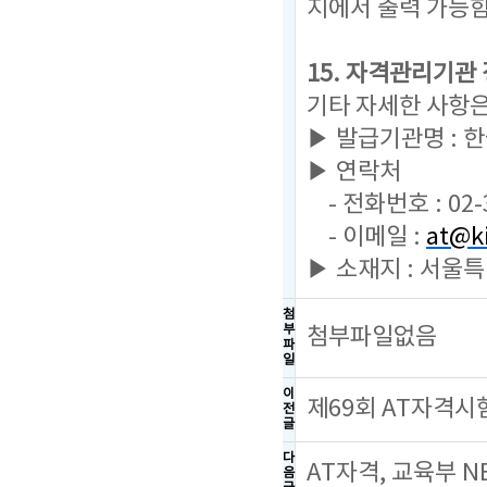
지에서 출력 가능
15. 자격관리기관
기타 자세한 사항
▶ 발급기관명 :
▶ 연락처
- 전화번호 : 02-
- 이메일 :
at@ki
▶ 소재지 : 서울
첨
부
첨부파일없음
파
일
이
제69회 AT자격시
전
글
다
AT자격, 교육부 
음