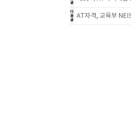
글
다
AT자격, 교육부 NE
음
글