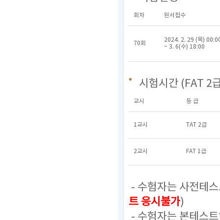
회차
원서접수
2024. 2. 29 (목) 00:0
70회
~ 3. 6(수) 18:00
시험시간 (FAT 2급
교시
등 급
1교시
TAT 2급
2교시
FAT 1급
- 수험자는 사전테스
트 응시불가
)
- 수험자는 본테스