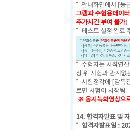
안내화면에서 [등급
그램과 수험용데이터
추가시간 부여 불가
)
테스트 설정 완료 
* 유효신분증 (
유효신분증이 아닌 경
- [공통] 주민등록증, 운전면허증,
- [중·고등학생] 학생증·청소년증·
- [외국인] 외국인등록증, 국내거
수험자는 사칙연산용
상 위 시험과 관계없
시험정각에 [감독관
르면 시험이 시작됨
※ 응시녹화영상으로 
14. 합격자발표 및 
합격자발표일 : 2024.