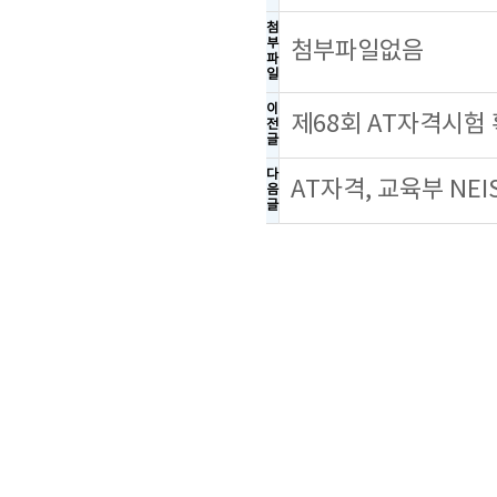
첨
부
첨부파일없음
파
일
이
제68회 AT자격시험
전
글
다
AT자격, 교육부 NE
음
글