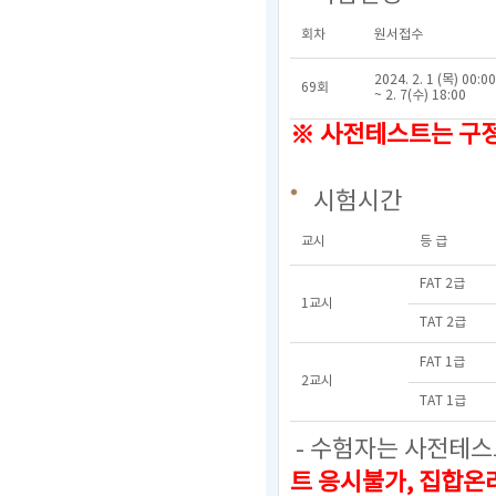
회차
원서접수
2024. 2. 1 (목) 00:00
69회
~ 2. 7(수) 18:00
※
사전테스트는 구정연
시험시간
교시
등 급
FAT 2급
1교시
TAT 2급
FAT 1급
2교시
TAT 1급
- 수험자는 사전테스
트 응시불가, 집합