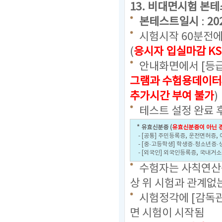
13. 비대면시험 본
본테스트일시
:
20
시험시작 60분전에
(
응시자 입실마감 KS
안내화면에서 [등급
그램과 수험용데이터
추가시간 부여 불가
)
테스트 설정 완료 
* 유효신분증 (
유효신분증이 아닌 경
- [공통] 주민등록증, 운전면허증,
- [중·고등학생] 학생증·청소년증·
- [외국인] 외국인등록증, 국내거
수험자는 사칙연산용
상 위 시험과 관계없
시험정각에 [감독관
면 시험이 시작됨