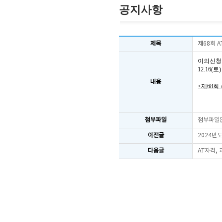
공지사항
제목
제68회 
이의신청
12.16
내용
<제68회
첨부파일
첨부파일
이전글
2024년
다음글
AT자격,