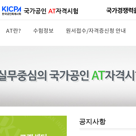
AT란?
수험정보
원서접수/자격증신청 안내
공지사항