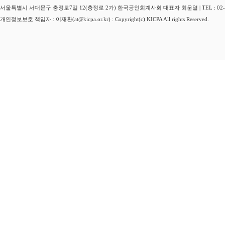
서울특별시 서대문구 충정로7길 12(충정로 2가) 한국공인회계사회 대표자 최운열 | TEL : 02-3149-
개인정보보호 책임자 : 이재환(at@kicpa.or.kr) : Copyright(c) KICPA All rights Reserved.