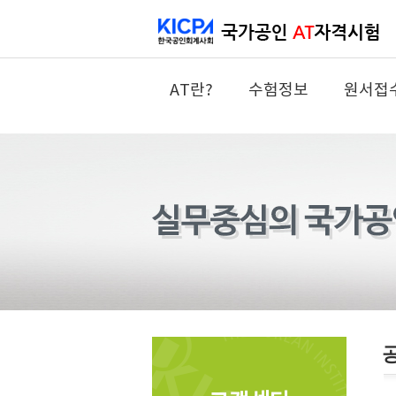
AT란?
수험정보
원서접