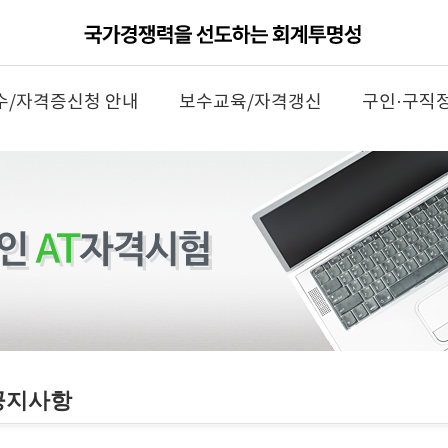
수/자격증신청 안내
보수교육/자격갱신
구인·구직
공지사항