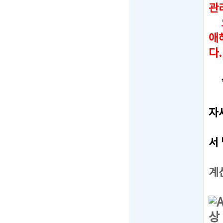
관
오
애
다.
*
-
자
-
서
-
계
상