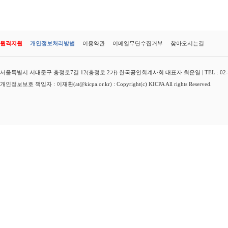
원격지원
개인정보처리방법
이용약관
이메일무단수집거부
찾아오시는길
서울특별시 서대문구 충정로7길 12(충정로 2가) 한국공인회계사회 대표자 최운열 | TEL : 02-3149-
개인정보보호 책임자 : 이재환(at@kicpa.or.kr) : Copyright(c) KICPA All rights Reserved.