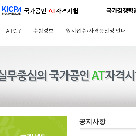
AT란?
수험정보
원서접수/자격증신청 안내
공지사항