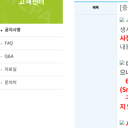
고객센터
[
제목
생
공지사항
사
FAQ
내
Q&A
자료실
으
6
문의처
(S
구
지