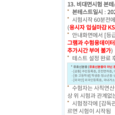
13. 비대면시험 본
본테스트일시
:
20
시험시작 60분전에
(
응시자 입실마감 KS
안내화면에서 [등급
그램과 수험용데이터
추가시간 부여 불가
)
테스트 설정 완료 
* 유효신분증 (
유효신분증이 아닌 경
- [공통] 주민등록증, 운전면허증,
- [중·고등학생] 학생증·청소년증·
- [외국인] 외국인등록증, 국내거
수험자는 사칙연산용
상 위 시험과 관계없
시험정각에 [감독관
르면 시험이 시작됨