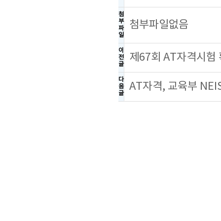
첨
부
첨부파일없음
파
일
이
제67회 AT자격시험
전
글
다
AT자격, 교육부 NE
음
글