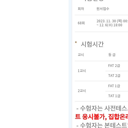
회차
원서접수
2023. 11. 30 (목) 00
68회
~ 12. 6(수) 18:00
시험시간
교시
등 급
FAT 2급
1교시
TAT 2급
FAT 1급
2교시
TAT 1급
- 수험자는 사전테스
트 응시불가, 집합
- 수험자는 본테스