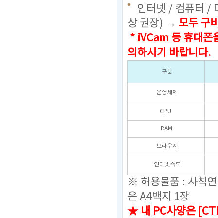
인터넷 / 컴퓨터 /
상 권장) →
모두 구
* iVCam 등 휴
의하시기 바랍니다.
구분
운영체제
CPU
RAM
브라우저
인터넷속도
※ 허용물품 : 사칙
은 A4백지 1장
★ 내 PC사양은 [C