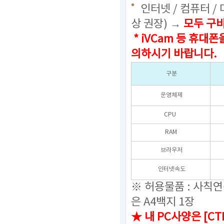
인터넷 / 컴퓨터 /
상 권장) →
모두 구
* iVCam 등 휴
의하시기 바랍니다.
구분
운영체제
CPU
RAM
브라우저
인터넷속도
※ 허용물품 : 사칙
은 A4백지 1장
★ 내 PC사양은 [C