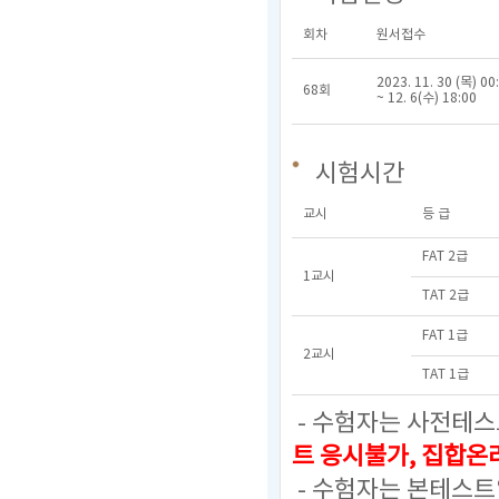
회차
원서접수
2023. 11. 30 (목) 00
68회
~ 12. 6(수) 18:00
시험시간
교시
등 급
FAT 2급
1교시
TAT 2급
FAT 1급
2교시
TAT 1급
- 수험자는 사전테스
트 응시불가, 집합
- 수험자는 본테스