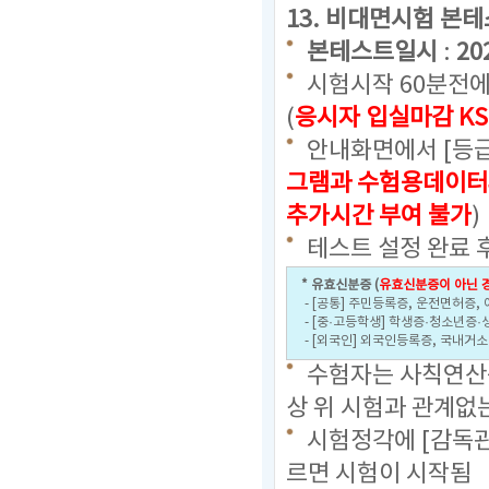
13. 비대면시험 본
본테스트일시
:
20
시험시작 60분전에
(
응시자 입실마감 KS
안내화면에서 [등급
그램과 수험용데이터
추가시간 부여 불가
)
테스트 설정 완료 
* 유효신분증 (
유효신분증이 아닌 경
- [공통] 주민등록증, 운전면허증,
- [중·고등학생] 학생증·청소년증·
- [외국인] 외국인등록증, 국내거
수험자는 사칙연산용
상 위 시험과 관계없
시험정각에 [감독관
르면 시험이 시작됨