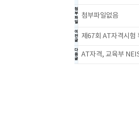
첨
부
첨부파일없음
파
일
이
제67회 AT자격시험
전
글
다
AT자격, 교육부 NE
음
글