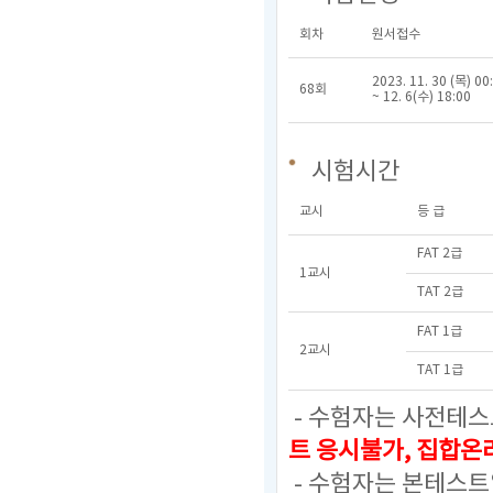
회차
원서접수
2023. 11. 30 (목) 00
68회
~ 12. 6(수) 18:00
시험시간
교시
등 급
FAT 2급
1교시
TAT 2급
FAT 1급
2교시
TAT 1급
- 수험자는 사전테스
트 응시불가, 집합
- 수험자는 본테스