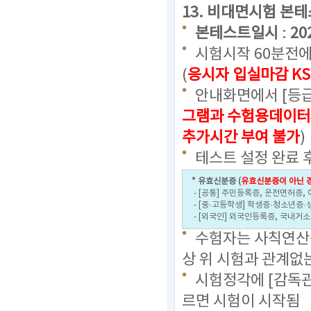
13. 비대면시험 본
본테스트일시
:
20
시험시작 60분전에
(
응시자 입실마감 KS
안내화면에서 [등급
그램과 수험용데이터
추가시간 부여 불가
)
테스트 설정 완료 
* 유효신분증 (
유효신분증이 아닌 경
- [공통] 주민등록증, 운전면허증,
- [중·고등학생] 학생증·청소년증·
- [외국인] 외국인등록증, 국내거
수험자는 사칙연산용
상 위 시험과 관계없
시험정각에 [감독관
르면 시험이 시작됨