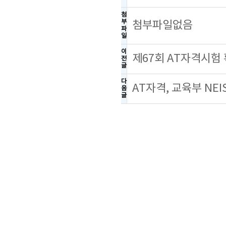
첨
부
첨부파일없음
파
일
이
제67회 AT자격시험
전
글
다
AT자격, 교육부 NE
음
글