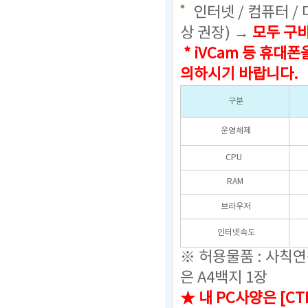
인터넷 / 컴퓨터 /
상 권장) →
모두 구
* iVCam 등 휴
의하시기 바랍니다.
구분
운영체제
CPU
RAM
브라우저
인터넷속도
※ 허용물품 : 사칙
은 A4백지 1장
★ 내 PC사양은 [C