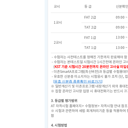
교시
등 급
신분확인
FAT 2급
09:00 ~
1교시
TAT 2급
09:00 ~
13:00 ~
FAT 1급
2교시
TAT 1급
13:00 ~
- 수험자는 사전테스트를 정해진 기한까지 완료해야 함 
- 수험자는 본테스트일 시험시간 1시간전에 온라인 
(
KST 기준 시험시간 20분전까지 온라인 고사실 미입
- 더존SmartA프로그램(최신버전)과 등급별 수험용데이
- 유효한 신분증 미소지자는 시험응시 불가 조치
(단, 
[
유효 신분증 종류확인 바로가기
]
※ 일반계산기 및 더존프로그램 내장계산기 외의 휴대전화
※ 집합 온라인 고사장 입장 시 휴대전화기는 반드시 끄
3. 등급별 평가범위
AT 자격시험 홈페이지> 수험정보> 자격시험 안내 참
※ 시험과 관련하여 세법·회계처리기준 등을 적용하여 
함
4. 시험방법