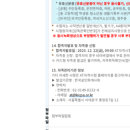
* 유효신분증 (
유효신분증이 아닌 경우 응시불가, 신
- [공통] 주민등록증, 운전면허증, 여권, 공무원증,
- [중·고등학생] 학생증·청소년증·생활기록부 사본(
- [외국인] 외국인등록증, 국내거소신고증, 영주증
수험자는 사칙연산용 일반계산기, 필기구, A4용지(백
시험정각에 [감독관확인번호]가 전체공지사항으로 안
※ 응시녹화영상으로 부정행위가 발견될 경우 사후 부정
14. 합격자발표 및 자격증 신청
합격자발표일 : 2023. 12. 22(금), 09:00
AT자격시
자격증 신청 : 합격자의 경우 네이버앱에서 무료 온라
※ 카드형 자격증 발급은 불가하며, 자격취득확인서(합
15. 자격관리기관 정보
기타 자세한 사항은 AT자격시험 홈페이지를 참고하거나
▶ 발급기관명 : 한국공인회계사회
▶ 연락처
- 전화번호 : 02-3149-0232~6
- 이메일 :
at@kicpa.or.kr
▶ 소재지 : 서울특별시 서대문구 충정로7길 12
첨
부
첨부파일없음
파
일