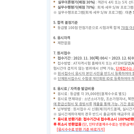
실무이론평가(배점 30%)
: 객관식 4지 또는 5지 선
실무수행평가(배점 70%)
: 회계·세무 S/W 프로그
※ 실무수행프로그램(회계·세무 S/W 프로그램) :
더존 
5. 합격 결정기준
등급별 100점 만점기준으로 시험과목 합계
70점 이
6. 응시자격
제한없음
7. 원서접수
접수기간 : 2023. 11. 30(목) 00시 ~ 2023. 12. 6(
접수방법 : AT자격시험 홈페이지 또는 AT모바일앱(
A
험시간이 겹치지 않는 범위에서 선택 가능,
단체접수는 
※
원서접수시 응시자 본인 사진을 반드시 등록하여야 함
※
단체원서접수시 수험생 개인회원 ID로 등록하여야 
8. 응시료 / 자격증 발급비용
응시료 : 등급별 각 39,000원(결제수수료 별도)
응시료 면제대상 : 소년소녀가장, 조손가정자녀, 
에 환급신청서 및 증빙서류
제출을 통해 가능, 기간 종료
납부방법 : 원서접수 시 신용(체크)카드결제, 실시간
※ 실시간계좌이체의 경우 반드시 출금계좌 예금주의 
응시료 반환기준: 접수기간내 접수취소시 100%반환
후 취소시 반환없음
(단, 인터넷결제수수료는 반환금액
[응시수수료 반환 기준 바로가기]