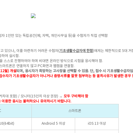
자 1인만 있는 독립공간(예; 자택, 개인사무실 등)을 수험자가 직접 선택함
 있으나, 이를 마련하기 어려운 수험자(
기초생활수급자에 한함
)에게는 제한적으로 5대 거
제공하여 실시함.
 스스로 진행하여야 하며 비대면 온라인 방식으로 시험을 응시해야 함.
스마트폰은 연결하지 않고 PC화면과 웹캠을 연결함.
,12월) 개설
되며, 응시자가 희망하는 고사장을 선택할 수 있음.
단, 접수 시 기초생활수급자임
접수자가
기초생활수급자가 아니거나 증명서류를 잘못 첨부하는 등 결격사유가 발생한 경우
거치대 포함) / 모니터(15인치 이상 권장) →
모두 구비해야 함
을 이용한 응시는 불허하오니 유의하시기 바랍니다.
C
스마트폰
0(64bit)
Android 5 이상
iOS 13 이상