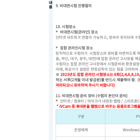
내
9. 비대면시험 진행절차
용
10. 시험장소
비대면시험(온라인) 장소
인터넷 네트워크 연결이 가능하고, 정숙이 유지되며 수험
집합 온라인시험 장소
원칙적으로 수험자가 시험장소와 장비를 마련하도록 하고
울, 부산, 대구, 광주, 대전)에 집합 온라인 고사장을 
수험자는 집합 온라인 고사장에서 시험준비와 환경설정을
이때, 화상기기 설정은 현장감독이 있는 점을 고려하여 
※
2023년도 집합 온라인 시험장소는 6회(2,4,6,8,10
하는 서류(2개월 이내 발급분)를 반드시 제출해야 함.
(
처리되오니 유의하여 주시기 바랍니다)
11. 비대면시험 준비 장비 (수험자 본인이 준비)
인터넷 / 컴퓨터 / 마이크가 내장된 웹캠 / 스마트폰(
* iVCam 등 휴대폰을 웹캠으로 바꾸는 응용프로그램
구분
P
운영체제
Windows1