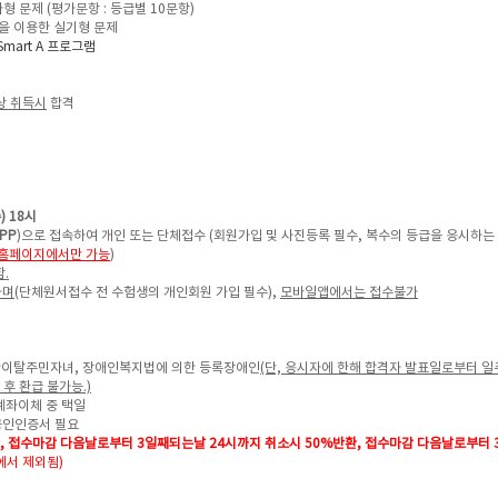
다형 문제 (평가문항 : 등급별 10문항)
램을 이용한 실기형 문제
Smart A 프로그램
상 취득시
합격
수) 18시
PP
)으로 접속하여 개인 또는 단체접수 (회원가입 및 사진등록 필수,
복수의 등급을 응시하는 
홈페이지에서만 가능
)
.
하며
(단체원서접수 전 수험생의 개인회원 가입 필수),
모바일앱에서는 접수불가
북한이탈주민자녀, 장애인복지법에 의한 등록장애인
(단, 응시자에 한해 합격자 발표일로부터 일
 후 환급 불가능.)
계좌이체 중 택일
공인인증서 필요
, 접수마감 다음날로부터 3일째되는날 24시까지
취소시 50%반환, 접수마감 다음날로부터 
에서 제외됨)