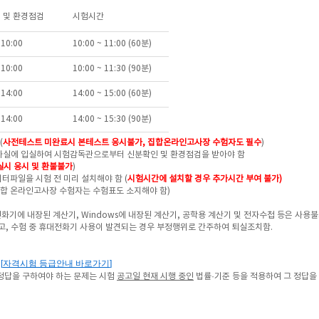
 및 환경점검
시험시간
 10:00
10:00 ~ 11:00 (60분)
 10:00
10:00 ~ 11:30 (90분)
 14:00
14:00 ~ 15:00 (60분)
 14:00
14:00 ~ 15:30 (90분)
(
사전테스트
미완료시 본테스트 응시불가, 집합온라인고사장 수험자도 필수
)
고사실에 입실하여 시험감독관으로부터 신분확인 및 환경점검을 받아야 함
실시 응시 및 환불불가
)
터파일을 시험 전 미리 설치해야 함 (
시험시간에 설치할 경우 추가시간 부여 불가)
집합 온라인고사장 수험자는 수험표도 소지해야 함)
기에 내장된 계산기, Windows에 내장된 계산기, 공학용 계산기 및 전자수첩 등은 사용
고, 수험 중 휴대전화기 사용이 발견되는 경우 부정행위로
간주하여 퇴실조치함.
[
자격시험 등급안내 바로가기
]
조
정답을 구하여야 하는 문제는
시험
공고일 현재
시행 중인
법률·기준 등을 적용하여 그 정답을