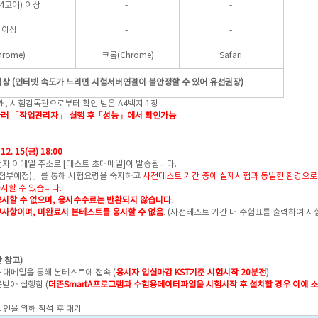
(4코어) 이상
-
-
 이상
-
-
rome)
크롬(Chrome)
Safari
 이상 (인터넷 속도가 느리면 시험서버연결이 불안정할 수 있어 유선권장)
1개, 시험감독관으로부터 확인 받은 A4백지 1장
동시에 눌러 「작업관리자」 실행 후「성능」에서 확인가능
 12. 15(금) 18:00
자 이메일 주소로 [테스트 초대메일]이 발송됩니다.
첨부예정)」를 통해 시험요령을 숙지하고
사전테스트 기간 중에 실제시험과 동일한 환경으로
시할 수 있습니다.
시할 수 없으며, 응시수수료는 반환되지 않습니다.
사항이며, 미완료시 본테스트를 응시할 수 없음
. (
사전테스트 기간 내 수험표를 출력하여 시
간 참고)
대메일을 통해 본테스트에 접속 (
응시자 입실마감 KST기준 시험시작 20분전
)
받아 실행함 (
더존SmartA프로그램과 수험용데이터파일을 시험시작 후 설치할 경우 이에 
인을 위해 착석 후 대기