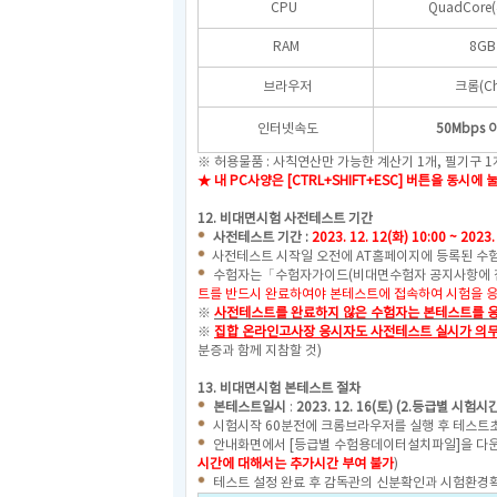
CPU
QuadCore
RAM
8GB
브라우저
크롬(Ch
인터넷속도
50Mbps
※ 허용물품 : 사칙연산만 가능한 계산기 1개, 필기구 
★ 내 PC사양은 [CTRL+SHIFT+ESC] 버튼을 
12.
비대면시험 사전테스트 기간
사전테스트 기간 :
2023. 12. 12(화) 10:00 ~ 2023.
사전테스트 시작일 오전에 AT홈페이지에 등록된 수험
수험자는「수험자가이드(비대면수험자 공지사항에 
트를 반드시 완료하여야 본테스트에 접속하여 시험을 응
※
사전테스트를 완료하지 않은 수험자는 본테스트를 응
※
집합 온라인고사장 응시자도 사전테스트 실시가 의무
분증과 함께 지참할 것)
13. 비대면시험 본테스트 절차
본테스트일시
:
2023. 12. 16(토) (2.등급별 시험시
시험시작 60분전에 크롬브라우저를 실행 후 테스트초
안내화면에서 [등급별 수험용데이터설치파일]을 다운
시간에 대해서는 추가시간 부여 불가
)
테스트 설정 완료 후 감독관의 신분확인과 시험환경확