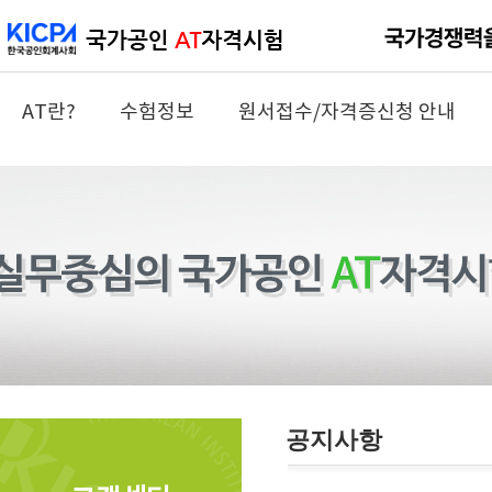
AT란?
수험정보
원서접수/자격증신청 안내
공지사항