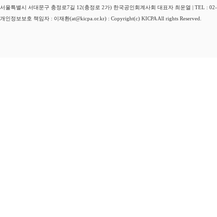
서울특별시 서대문구 충정로7길 12(충정로 2가) 한국공인회계사회 대표자 최운열 | TEL : 02-3149-
개인정보보호 책임자 : 이재환(at@kicpa.or.kr) : Copyright(c) KICPA All rights Reserved.