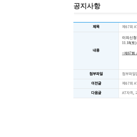
공지사항
제목
제67회 
이의신청
11.18
내용
<제67회
첨부파일
첨부파일
이전글
제67회 
다음글
AT자격,