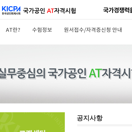
AT란?
수험정보
원서접수/자격증신청 안내
공지사항