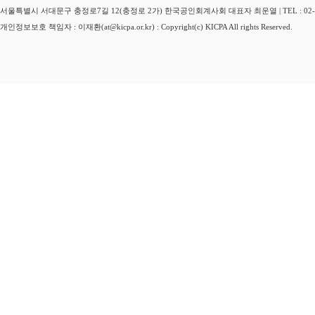
서울특별시 서대문구 충정로7길 12(충정로 2가) 한국공인회계사회 대표자 최운열 | TEL : 02-3149-
개인정보보호 책임자 : 이재환(at@kicpa.or.kr) : Copyright(c) KICPA All rights Reserved.