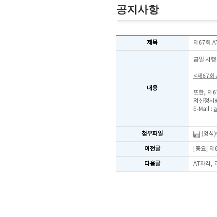
공지사항
제목
제67회 
금일 시행
<제67회
내용
또한, 제
의신청서를
E-Mail :
a
첨부파일
(양식
이전글
[중요] 
다음글
AT자격,