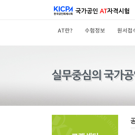
AT란?
수험정보
원서접