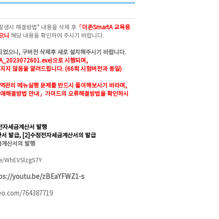
발생시 해결방법" 내용을 삭제 후
「더존SmartA 교육용
였으니
해당 내용을 확인하여 주시기 바랍니다.
되었으니, 구버전 삭제후 새로 설치해주시기 바랍니다.
2023072601.exe)으로 시행되며,
지 않음을 알려드립니다. (66회 시험버전과 동일)
내역관리 메뉴실행 문제
를 반드시 풀이해보시기 바라며,
 장애해결방법 안내」가이드의 오류해결방법을 확인하시
의 전자세금계산서 발행
산서 발급, [2]수정전자세금계산서의 발급
세금계산서의 발행
be/WhEVSlzgS7Y
ps://youtu.be/zBEaYFWZ1-s
meo.com/764387719