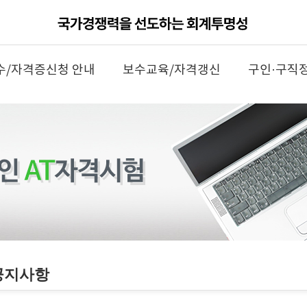
수/자격증신청 안내
보수교육/자격갱신
구인·구직
공지사항