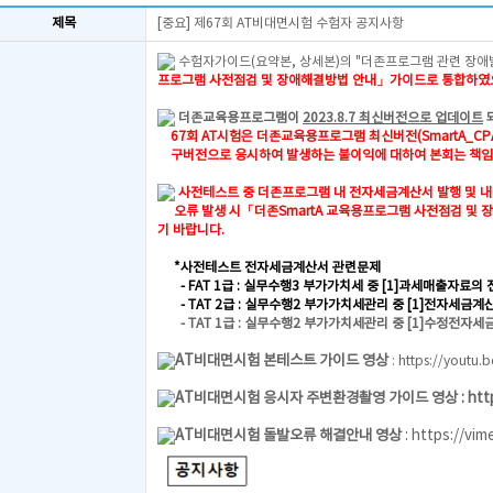
제목
[중요] 제67회 AT비대면시험 수험자 공지사항
수험자가이드(요약본, 상세본)의 "더존프로그램 관련 장애
프로그램 사전점검 및 장애해결방법 안내」가이드로 통합하
더존교육용프로그램이
2023.8.7 최신버전으로 업데이트
67회 AT시험은 더존교육용프로그램 최신버전(SmartA_CPA_
구버전으로 응시하여 발생하는 불이익에 대하여 본회는 책임지
사전테스트 중 더존프로그램 내 전자세금
계산서 발행 및 
오류 발생 시「더존SmartA 교육용프로그램 사전점검 및
기 바랍니다.
*사전테스트 전자세금계산서 관련문제
- FAT 1급 : 실무수행3 부가가치세 중 [1]과세매출자료
- TAT 2급 : 실무수행2 부가가치세관리 중 [1]전자세금계
- TAT 1급 : 실무수행2 부가가치세관리 중 [1]수정전자
AT비대면시험 본테스트 가이드 영상
:
https://youtu.
AT비대면시험 응시자 주변환경촬영 가이드 영상 :
htt
AT비대면시험 돌발오류 해결안내 영상
:
https://vi