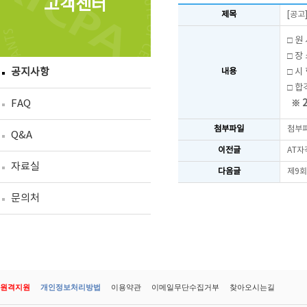
고객센터
제목
[공고
□
원 서
□ 장 
공지사항
□ 시 
내용
□ 합
FAQ
※ 
첨부파일
첨부
Q&A
이전글
AT자
자료실
다음글
제9회
문의처
원격지원
개인정보처리방법
이용약관
이메일무단수집거부
찾아오시는길