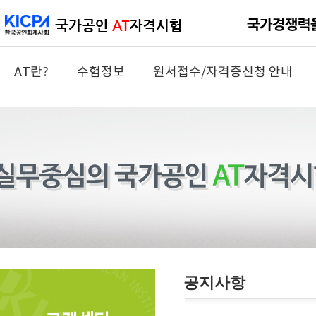
AT란?
수험정보
원서접수/자격증신청 안내
공지사항