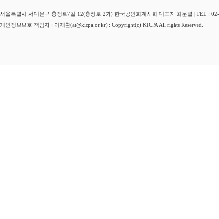
서울특별시 서대문구 충정로7길 12(충정로 2가) 한국공인회계사회 대표자 최운열 | TEL : 02-3149-
개인정보보호 책임자 : 이재환(at@kicpa.or.kr) : Copyright(c) KICPA All rights Reserved.