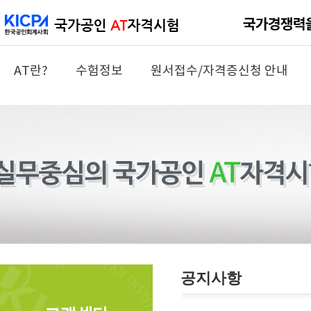
AT란?
수험정보
원서접수/자격증신청 안내
공지사항