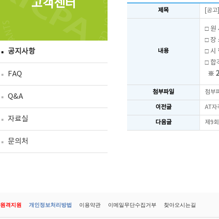
고객센터
제목
[공고
□
원 서
□ 장 
공지사항
□ 시 
내용
□ 합
FAQ
※ 
첨부파일
첨부
Q&A
이전글
AT자
자료실
다음글
제9회
문의처
원격지원
개인정보처리방법
이용약관
이메일무단수집거부
찾아오시는길