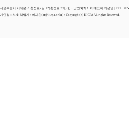
서울특별시 서대문구 충정로7길 12(충정로 2가) 한국공인회계사회 대표자 최운열 | TEL : 02-3149-
개인정보보호 책임자 : 이재환(at@kicpa.or.kr) : Copyright(c) KICPA All rights Reserved.