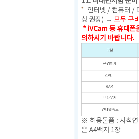
11. 비대면시험 준비
인터넷 / 컴퓨터 /
상 권장) →
모두 구
* iVCam 등 휴
의하시기 바랍니다.
구분
운영체제
CPU
RAM
브라우저
인터넷속도
※ 허용물품 : 사칙
은 A4백지 1장