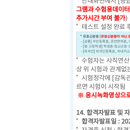
안내화면에서 [등급
그램과 수험용데이터
추가시간 부여 불가
)
테스트 설정 완료 
* 유효신분증 (
유효신분증이 아닌 경
- [공통] 주민등록증, 운전면허증,
- [중·고등학생] 학생증·청소년증·
- [외국인] 외국인등록증, 국내거
수험자는 사칙연산용
상 위 시험과 관계없
시험정각에 [감독관
르면 시험이 시작됨
※ 응시녹화영상으로 
14. 합격자발표 및 
합격자발표일 : 2023.