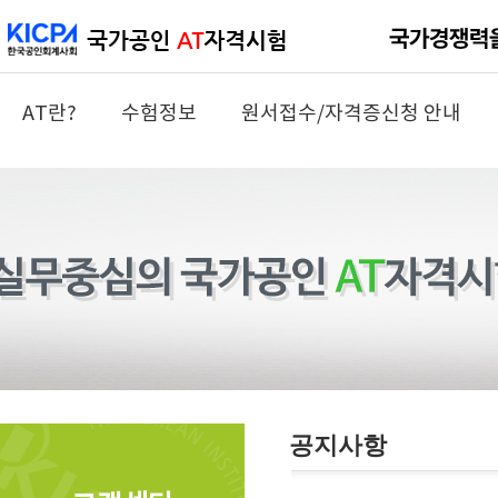
AT란?
수험정보
원서접수/자격증신청 안내
공지사항