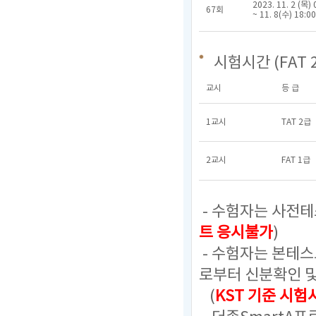
2023. 11. 2 (목) 
67회
~ 11. 8(수) 18:00
시험시간 (FAT 
교시
등 급
1교시
TAT 2급
2교시
FAT 1급
- 수험자는 사전테
트 응시불가
)
- 수험자는 본테
로부터 신분확인 
(
KST 기준 시