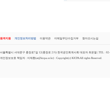
원격지원
개인정보처리방법
이용약관
이메일무단수집거부
찾아오시는길
서울특별시 서대문구 충정로7길 12(충정로 2가) 한국공인회계사회 대표자 최운열 | TEL : 02-3149-
개인정보보호 책임자 : 이재환(at@kicpa.or.kr) : Copyright(c) KICPA All rights Reserved.