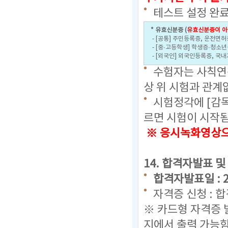
테스트 설정 완료
* 유효신분증 (
유효신분증이 아
- [공통] 주민등록증, 운전면허
- [중·고등학생] 학생증·청소
- [외국인] 외국인등록증, 국
수험자는 사칙연산
상 위 시험과 관계
시험정각에 [감
르면 시험이 시작
※ 응시녹화영상으로
14. 합격자발표 및
합격자발표일 : 202
자격증 신청 : 
※ 카드형 자격증 
지에서 출력 가능