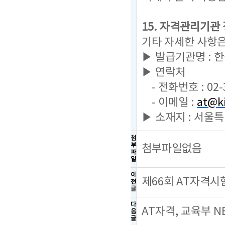
15. 자격관리기관
기타 자세한 사항
▶ 발급기관명 :
▶ 연락처
- 전화번호 : 02-
- 이메일 :
at@ki
▶ 소재지 : 서울
첨
부
첨부파일없음
파
일
이
제66회 AT자격시
전
글
다
AT자격, 교육부 
음
글