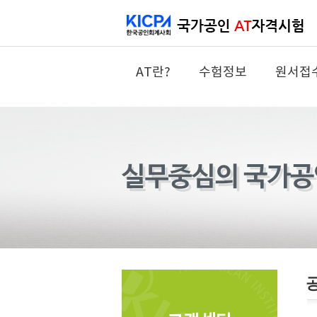
AT란?
수험정보
원서접