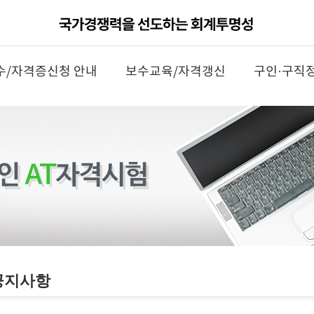
수/자격증신청 안내
보수교육/자격갱신
구인·구직
공지사항