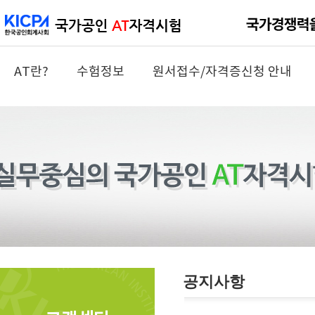
AT란?
수험정보
원서접수/자격증신청 안내
공지사항