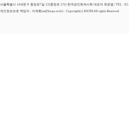
서울특별시 서대문구 충정로7길 12(충정로 2가) 한국공인회계사회 대표자 최운열 | TEL : 02-3149-
개인정보보호 책임자 : 이재환(at@kicpa.or.kr) : Copyright(c) KICPA All rights Reserved.