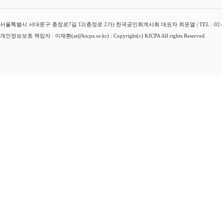
서울특별시 서대문구 충정로7길 12(충정로 2가) 한국공인회계사회 대표자 최운열 | TEL : 02-3149-
개인정보보호 책임자 : 이재환(at@kicpa.or.kr) : Copyright(c) KICPA All rights Reserved.