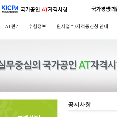
AT란?
수험정보
원서접수/자격증신청 안내
공지사항