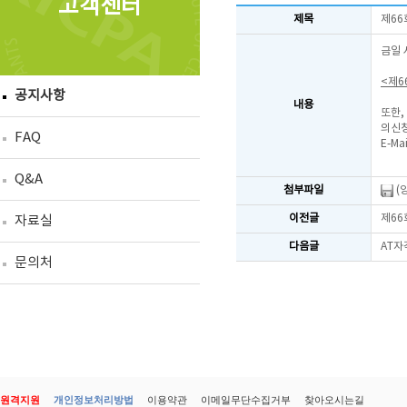
고객센터
제목
제66
금일 
<제6
공지사항
내용
또한,
의신청
FAQ
E-Mai
Q&A
첨부파일
(
이전글
제66
자료실
다음글
AT자
문의처
원격지원
개인정보처리방법
이용약관
이메일무단수집거부
찾아오시는길