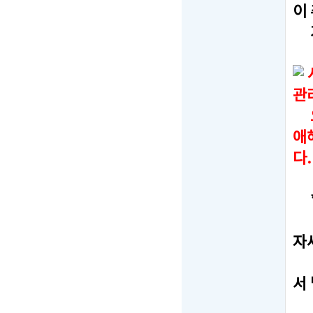
이
가
관
오
애
다.
*
-
자
-
서
-