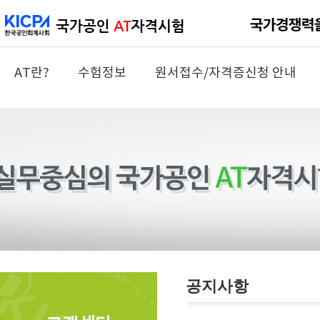
AT란?
수험정보
원서접수/자격증신청 안내
공지사항