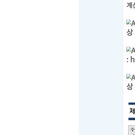
계
상
:
h
상