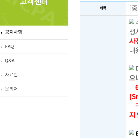
고객센터
[
제목
생
공지사항
사
FAQ
내
Q&A
자료실
으
6
문의처
(S
구
지