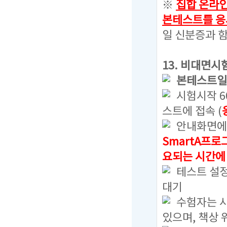
※
집합 온라
본테스트를 응
일 신분증과 함
13. 비대면시
본테스트일
시험시작 6
스트에 접속 (
안내화면에서
SmartA프
요되는 시간에
테스트 설정
대기
수험자는 사
있으며, 책상 