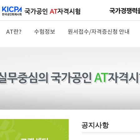
AT란?
수험정보
원서접수/자격증신청 안내
공지사항