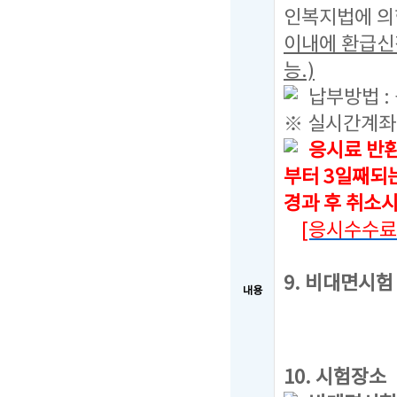
인복지법에 의
이내에 환급신
능.)
납부방법 :
※ 실시간계좌
응시료 반환
부터 3일째되
경과 후 취소
[응시수수료
9. 비대면시
내용
10. 시험장소