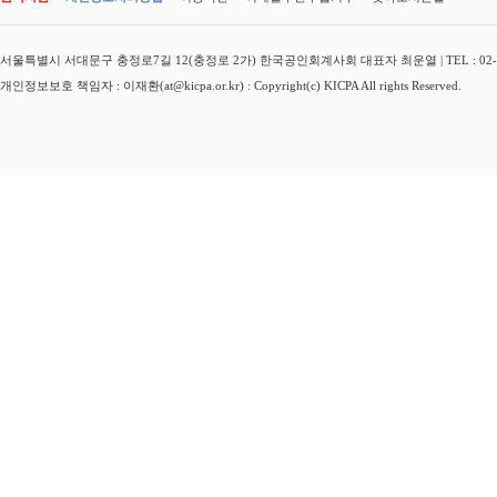
서울특별시 서대문구 충정로7길 12(충정로 2가) 한국공인회계사회 대표자 최운열 | TEL : 02-3149-
개인정보보호 책임자 : 이재환(at@kicpa.or.kr) : Copyright(c) KICPA All rights Reserved.