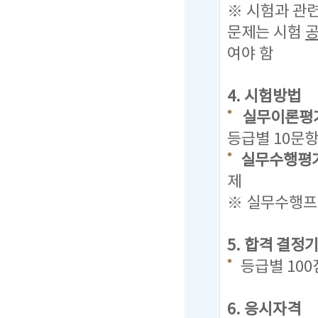
※ 시험과 관
문제는
시험
여야 함
4. 시험방법
실무이론평가
등급별 10문항
실무수행평가
제
※ 실무수행프로
5. 합격 결정
등급별 10
6. 응시자격