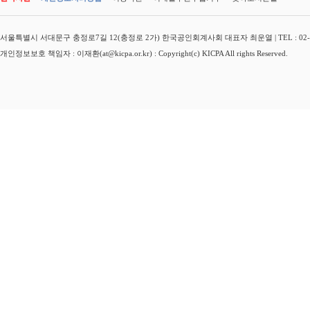
서울특별시 서대문구 충정로7길 12(충정로 2가) 한국공인회계사회 대표자 최운열 | TEL : 02-3149-
개인정보보호 책임자 : 이재환(at@kicpa.or.kr) : Copyright(c) KICPA All rights Reserved.