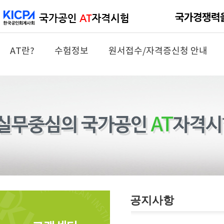
AT란?
수험정보
원서접수/자격증신청 안내
공지사항