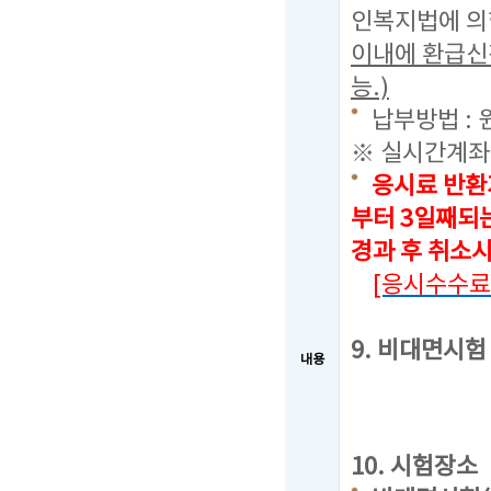
인복지법에 의
이내에 환급신
능.)
납부방법 : 
※ 실시간계좌
응시료 반환
부터 3일째되
경과 후 취소
[응시수수료
9. 비대면시
내용
10. 시험장소