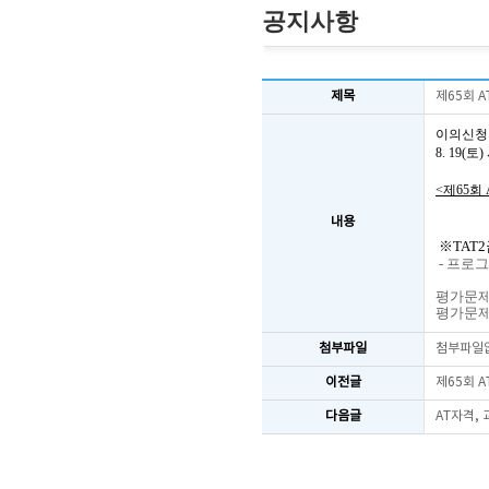
공지사항
제목
제65회 
이의신청
8. 19
<제65회
내용
※TAT2
- 프로
평가문제 3
평가문제 4
첨부파일
첨부파일
이전글
제65회 
다음글
AT자격,