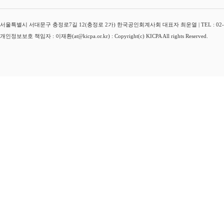
서울특별시 서대문구 충정로7길 12(충정로 2가) 한국공인회계사회 대표자 최운열 | TEL : 02-3149-
개인정보보호 책임자 : 이재환(at@kicpa.or.kr) : Copyright(c) KICPA All rights Reserved.