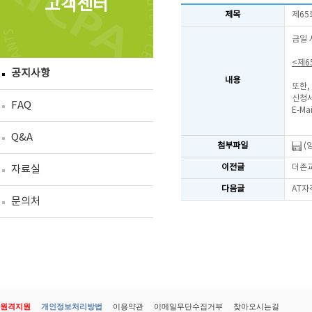
고객센터
제목
제65
금일 
<제6
공지사항
내용
또한,
신청서
FAQ
E-Mai
Q&A
첨부파일
(
이전글
더존교
자료실
다음글
AT자
문의처
원격지원
개인정보처리방법
이용약관
이메일무단수집거부
찾아오시는길