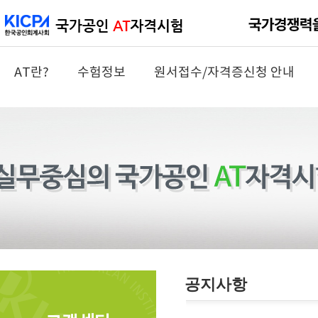
AT란?
수험정보
원서접수/자격증신청 안내
공지사항