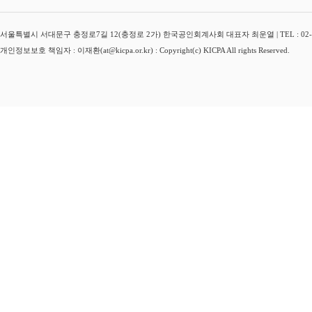
서울특별시 서대문구 충정로7길 12(충정로 2가) 한국공인회계사회 대표자 최운열 | TEL : 02-3149-
개인정보보호 책임자 : 이재환(at@kicpa.or.kr) : Copyright(c) KICPA All rights Reserved.