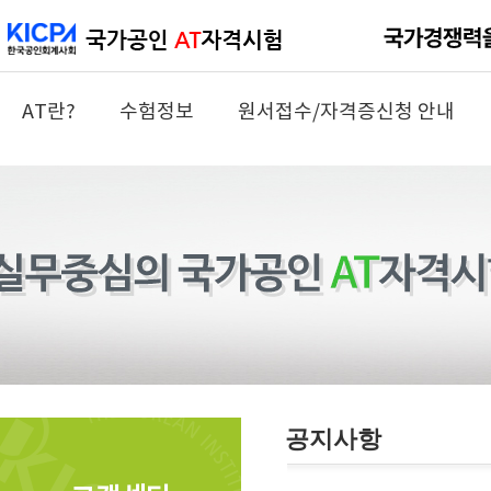
AT란?
수험정보
원서접수/자격증신청 안내
공지사항