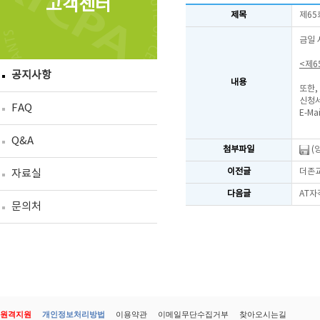
고객센터
제목
제65
금일 
<제6
공지사항
내용
또한,
신청서
FAQ
E-Mai
Q&A
첨부파일
(
이전글
더존교
자료실
다음글
AT자
문의처
원격지원
개인정보처리방법
이용약관
이메일무단수집거부
찾아오시는길