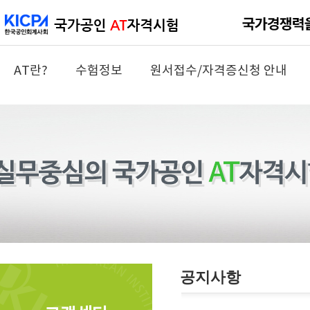
AT란?
수험정보
원서접수/자격증신청 안내
공지사항