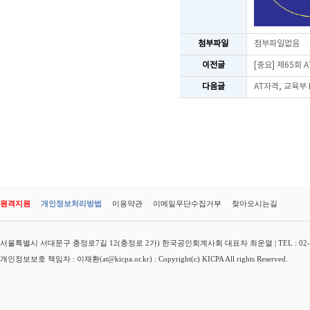
첨부파일
첨부파일없음
이전글
[중요] 제65회
다음글
AT자격, 교육부
원격지원
개인정보처리방법
이용약관
이메일무단수집거부
찾아오시는길
서울특별시 서대문구 충정로7길 12(충정로 2가) 한국공인회계사회 대표자 최운열 | TEL : 02-3149-
개인정보보호 책임자 : 이재환(at@kicpa.or.kr) : Copyright(c) KICPA All rights Reserved.