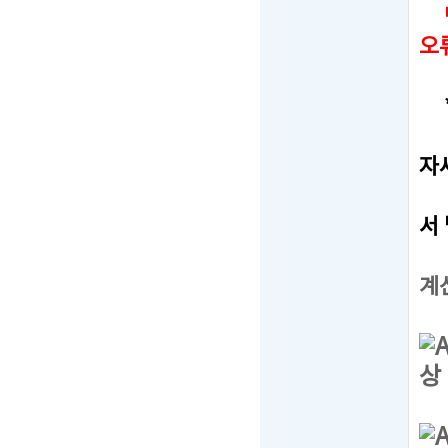
만
오
*
-
자
-
서
-
계
상