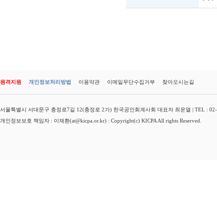
원격지원
개인정보처리방법
이용약관
이메일무단수집거부
찾아오시는길
서울특별시 서대문구 충정로7길 12(충정로 2가) 한국공인회계사회 대표자 최운열 | TEL : 02-3149-
개인정보보호 책임자 : 이재환(at@kicpa.or.kr) : Copyright(c) KICPA All rights Reserved.