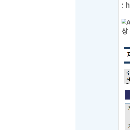
:
h
상