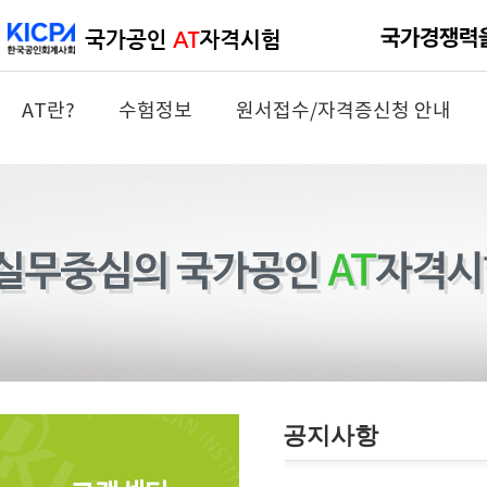
AT란?
수험정보
원서접수/자격증신청 안내
공지사항