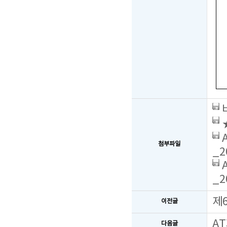
★
첨부파일
_2
_2
제
이전글
A
다음글