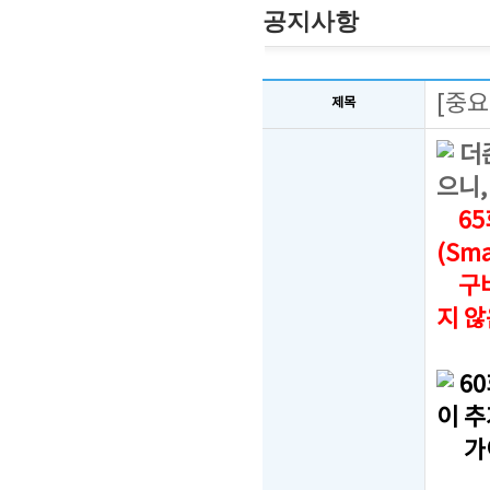
공지사항
[중요
제목
더
으니,
65
(Sm
구버
지 
6
이 
가이