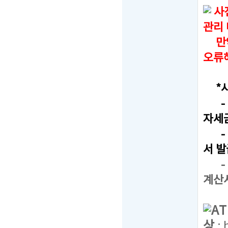
사
관리
만약,
오류
*사
- F
자세
- T
서 발
- T
계산
A
상
: