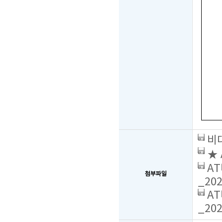
비대
★ 
AT
첨부파일
_202
AT
_202