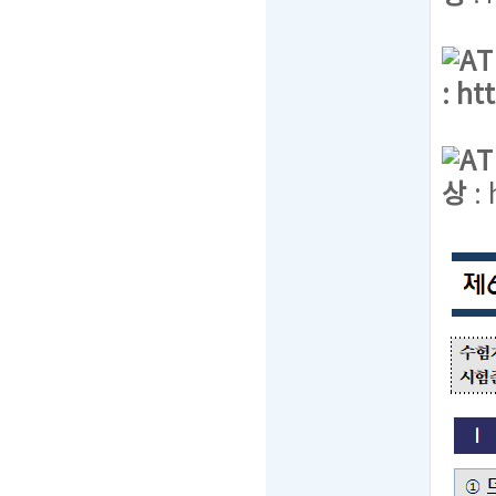
A
:
ht
A
상
: