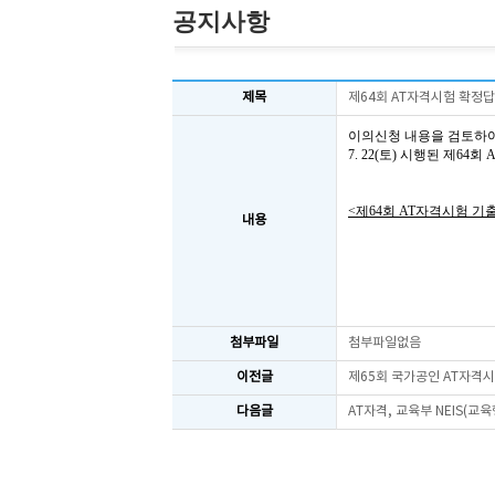
공지사항
제목
제64회 AT자격시험 확정
이의신청 내용을 검토하
7. 22(토) 시행된 제6
<제64회 AT자격시험 기
내용
첨부파일
첨부파일없음
이전글
제65회 국가공인 AT자격
다음글
AT자격, 교육부 NEIS(교