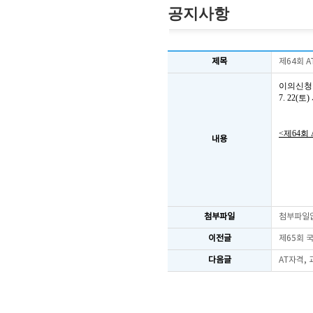
공지사항
제목
제64회 
이의신청
7. 22
<제64회
내용
첨부파일
첨부파일
이전글
제65회 
다음글
AT자격,