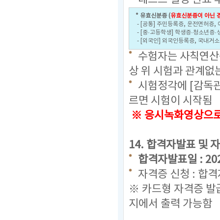
* 유효신분증 (
유효신분증이 아닌 경
- [공통] 주민등록증, 운전면허증,
- [중·고등학생] 학생증·청소년증·
- [외국인] 외국인등록증, 국내거
수험자는 사칙연산용
상 위 시험과 관계없
시험정각에 [감독관
르면 시험이 시작됨
※ 응시녹화영상으로 
14. 합격자발표 및 
합격자발표일 : 2023.
자격증 신청 : 합
※ 카드형 자격증 발
지에서 출력 가능함