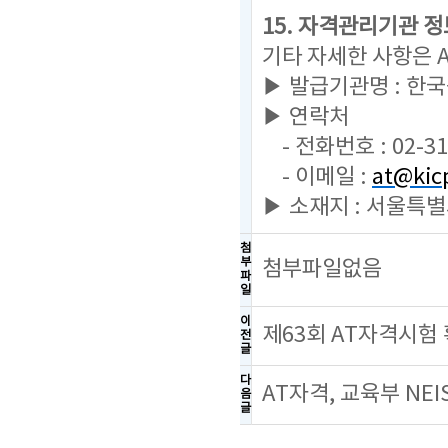
15. 자격관리기관 정
기타 자세한 사항은 
▶ 발급기관명 : 한
▶ 연락처
- 전화번호 : 02-31
- 이메일 :
at@kicp
▶ 소재지 : 서울특별
첨
부
첨부파일없음
파
일
이
제63회 AT자격시험
전
글
다
AT자격, 교육부 NE
음
글