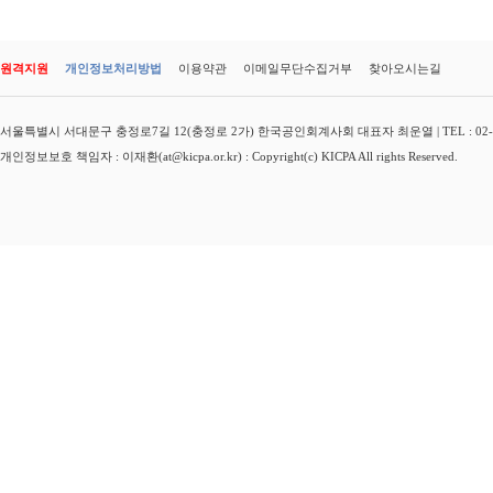
원격지원
개인정보처리방법
이용약관
이메일무단수집거부
찾아오시는길
서울특별시 서대문구 충정로7길 12(충정로 2가) 한국공인회계사회 대표자 최운열 | TEL : 02-3149-
개인정보보호 책임자 : 이재환(at@kicpa.or.kr) : Copyright(c) KICPA All rights Reserved.