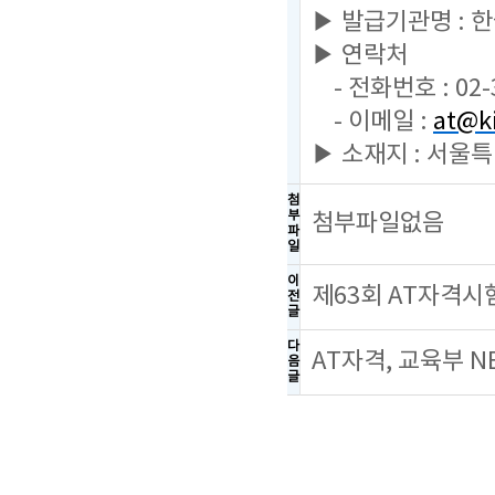
▶ 발급기관명 :
▶ 연락처
- 전화번호 : 02-
- 이메일 :
at@ki
▶ 소재지 : 서울
첨
부
첨부파일없음
파
일
이
제63회 AT자격시
전
글
다
AT자격, 교육부 
음
글