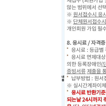
체접수 (회원가입 
않는 범위에서 선택
※
원서접수시 응시
※
단체원서접수시 
개인회원 가입 필수
8. 응시료 / 자격
응시료 : 등급별 
응시료 면제대상 
의한 등록장애인
(
증빙서류
제출을 통
내
납부방법 : 원서
용
※ 실시간계좌이체
응시료 반환기준
되는날 24시까지
취