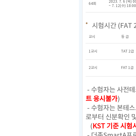
2023. 7. 6 (목) 0
64회
~ 7. 12(수) 18:00
시험시간 (FAT 
교시
등 급
1교시
TAT 2급
2교시
FAT 1급
- 수험자는 사전테
트 응시불가
)
- 수험자는 본테
로부터 신분확인 
(
KST 기준 시
- 더존SmartA