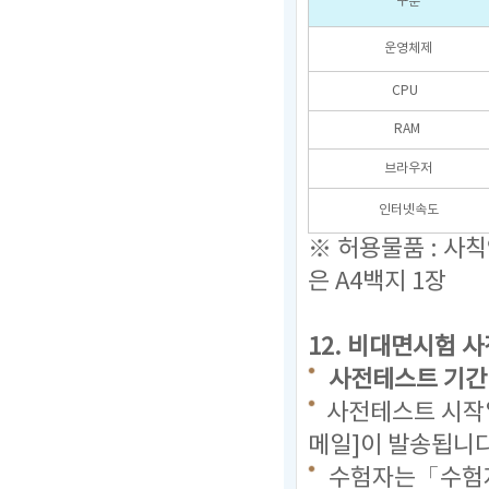
구분
운영체제
CPU
RAM
브라우저
인터넷속도
※ 허용물품 : 사
은 A4백지 1장
12.
비대면시험 사
사전테스트 기간 : 20
사전테스트 시작일
메일]이 발송됩니다
수험자는「수험자