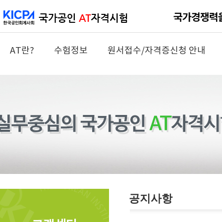
AT란?
수험정보
원서접수/자격증신청 안내
공지사항