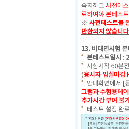
숙지하고
사전테스
료하여야 본테스트
※
사전테스트를 완
반환되지 않습니다
13. 비대면시험 
본테스트일시
:
시험시작 60분
(
응시자 입실마감 
안내화면에서 [
그램과 수험용데이
추가시간 부여 불
테스트 설정 완료
* 유효신분증 (
유효신분증이 아
- [공통] 주민등록증, 운전면허
- [중·고등학생] 학생증·청소