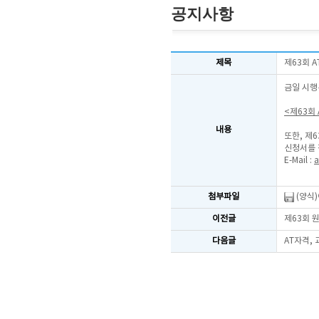
공지사항
제목
제63회 
금일 시행
<제63회
내용
또한, 제
신청서를 
E-Mail :
a
첨부파일
(양식
이전글
제63회 
다음글
AT자격,