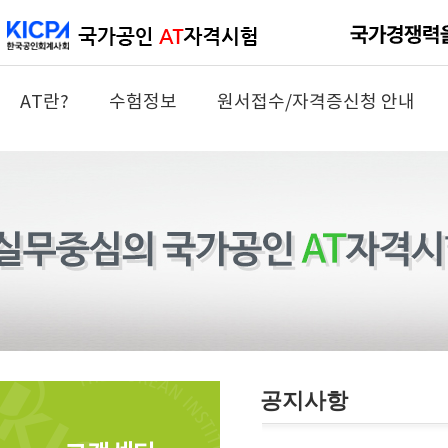
AT란?
수험정보
원서접수/자격증신청 안내
공지사항