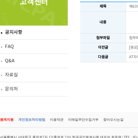
고객센터
제목
제63
내용
공지사항
첨부파일
첨부
FAQ
이전글
[중요
다음글
AT자
Q&A
자료실
문의처
원격지원
개인정보처리방법
이용약관
이메일무단수집거부
찾아오시는길
서울특별시 서대문구 충정로7길 12(충정로 2가) 한국공인회계사회 대표자 최운열 | TEL : 02-3149-