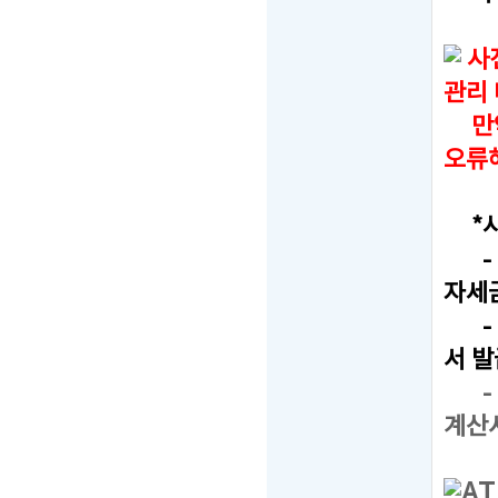
사
관리
만약,
오류
*사
- F
자세
- T
서 발
- T
계산
A