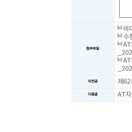
비대
수험
AT
첨부파일
_202
AT
_202
제62
이전글
AT자
다음글