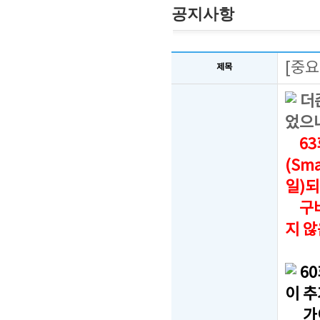
공지사항
[중요
제목
더
었으
63
(Sm
일)되
구버
지 
6
이 
가이