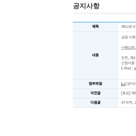
공지사항
제목
제62회 
금일 시행
<제62회
내용
또한, 제
신청서를 
E-Mail :
a
첨부파일
(양식
이전글
[중요] 
다음글
AT자격,