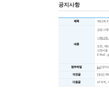
공지사항
제목
제62회 
금일 시행
<제62회
내용
또한, 제
신청서를 
E-Mail :
a
첨부파일
(양식
이전글
[중요] 
다음글
AT자격,