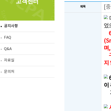
고객센터
[
제목
었
공지사항
6
FAQ
(S
며
Q&A
구
자료실
지
문의처
이
가