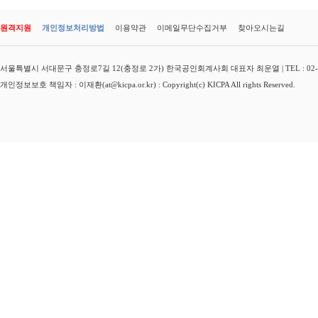
원격지원
개인정보처리방법
이용약관
이메일무단수집거부
찾아오시는길
서울특별시 서대문구 충정로7길 12(충정로 2가) 한국공인회계사회 대표자 최운열 | TEL : 02-3149-
개인정보보호 책임자 : 이재환(at@kicpa.or.kr) : Copyright(c) KICPA All rights Reserved.