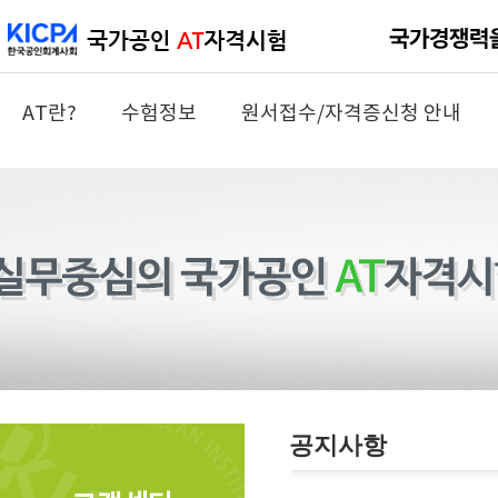
AT란?
수험정보
원서접수/자격증신청 안내
공지사항