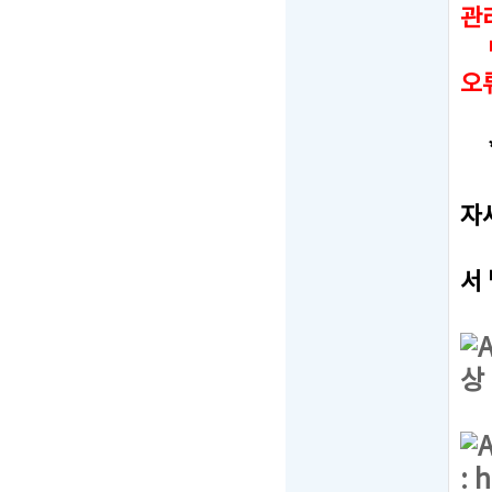
관
만
오
*
-
자
-
서
상
:
h