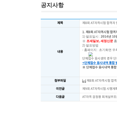
공지사항
제목
제8회 AT자격시험 합격자
1. 제8회 AT자격시험 합격
1) 발표일시 :
2014년 10월
※
조세일보, 세정신문
홈
2) 발표방법
- 홈페이지 : 초기화면 우
내용
단체접수 응시생의 경우 단
<단체접수 응시내역 통합 
※ 단체접수 응시내역 통합
첨부파일
제8회 AT자격시험 합격자
이전글
제9회 AT자격시험 시행계
다음글
AT자격 검정용 회계실무프