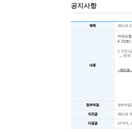
공지사항
제목
제61회 
이의신청
4. 22
□ TAT
→ 문제
내용
<제61회
첨부파일
첨부파일
이전글
제62회 
다음글
AT자격,