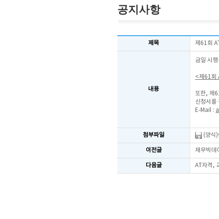
공지사항
제목
제61회 
금일 시행
<제61회
내용
또한, 제
신청서를 
E-Mail :
a
첨부파일
(양식
이전글
재무빅데이
다음글
AT자격,