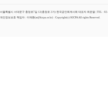
서울특별시 서대문구 충정로7길 12(충정로 2가) 한국공인회계사회 대표자 최운열 | TEL : 02-3149-
개인정보보호 책임자 : 이재환(at@kicpa.or.kr) : Copyright(c) KICPA All rights Reserved.