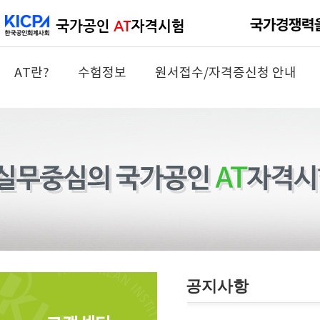
AT란?
수험정보
원서접수/자격증신청 안내
공지사항