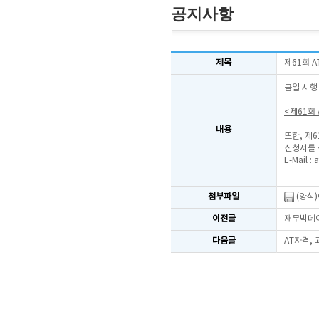
공지사항
제목
제61회 
금일 시행
<제61회
내용
또한, 제
신청서를 
E-Mail :
a
첨부파일
(양식
이전글
재무빅데이
다음글
AT자격,