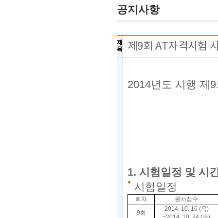
공지사항
제
제9회 AT자격시험
목
2014
년도 시행 제9
20
한
1.
시험일정 및 시
시험일정
회차
원서접수
2014. 10. 16 (목
)
9회
~2014. 10. 24 (금
)