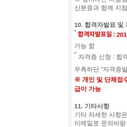
신분증과 함께 지참
10.
합격자발표 및 
합격자발표일
:
201
가능 함
자격증 신청
:
합
우측하단
“
자격증
※
개인 및 단체접
급이 가능
11.
기타사항
기타 자세한 사항
이메일로 문의바람