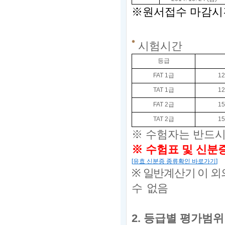
※원서접수 마감시간은 2
시험시간
등급
FAT 1
급
12
TAT 1
급
12
FAT 2
급
15
TAT 2
급
15
※
수험자는 반드
※ 수험표 및
신분증
[
유효 신분증 종류확인 바로가기
]
※
일반계산기 이 외
수 없음
2.
등급별 평가범위