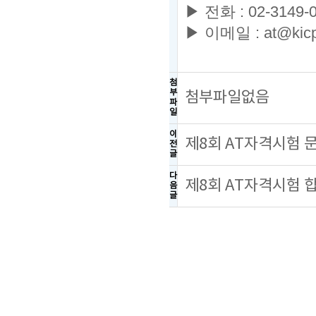
▶ 전화
: 02-3149-
▶
이메일
: at@kicp
첨
부
첨부파일없음
파
일
이
제8회 AT자격시험 
전
글
다
제8회 AT자격시험 
음
글